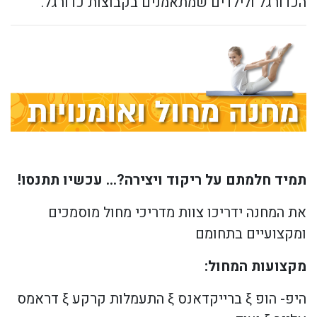
הכדורגל ולילדים שמתאמנים בקבוצות כדורגל.
תמיד חלמתם על ריקוד ויצירה?… עכשיו תתנסו!
את המחנה ידריכו צוות מדריכי מחול מוסמכים
ומקצועיים בתחומם
מקצועות המחול:
היפ- הופ ξ ברייקדאנס ξ התעמלות קרקע ξ דראמס