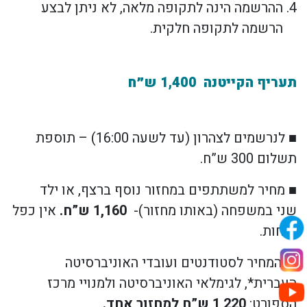
ההרשמה הינה לתקופה מלאה, לא ניתן לבצע
הרשמה לתקופה חלקית.
תעריף הקייטנה
1,400
ש״ח
■ לנרשמים לצהרון (עד לשעה 16:00) –
תוספת
תשלום 300 ש”ח.
■ מחיר
למשתתפים במחזור נוסף ברצף, או ילד
שני
במשפחה (באותו מחזור)-
1,160
ש”ח
.
אין כפל
הנחות.
■ המחיר
לסטודנטים ועובדי האוניברסיטה
העברית*, לגימלאי האוניברסיטה ולמנויי מרכז
הספורט:
1,220
ש”ח למחזור אחד.