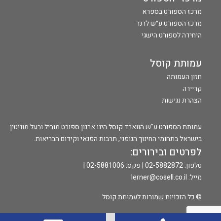
מרכז הספורט בספרא
מרכז הספורט ע״ש לרנר
היחידה לספורט הישגי
עמותת קוסל
חזון העמותה
קריירה
הצהרת נגישות
עמותת הספורט ע"ש הווארד קוסל הינו ארגון ספורט מוביל ובעל מוניטין
בישראל בתחומי החינוך הגופני, תרבות הפנאי וקידום הבריאות.
לפרטים ובירורים:
טלפון:
02-5882872
| פקס: 02-5881006 |
מייל:
lerner@cosell.co.il
© כל הזכויות שמורות לעמותת קוסל