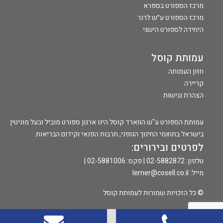
מרכז הספורט בספרא
מרכז הספורט ע״ש לרנר
היחידה לספורט הישגי
עמותת קוסל
חזון העמותה
קריירה
הצהרת נגישות
עמותת הספורט ע"ש הווארד קוסל הינו ארגון ספורט מוביל ובעל מוניטין
בישראל בתחומי החינוך הגופני, תרבות הפנאי וקידום הבריאות.
לפרטים ובירורים:
טלפון:
02-5882872
| פקס: 02-5881006 |
מייל:
lerner@cosell.co.il
© כל הזכויות שמורות לעמותת קוסל