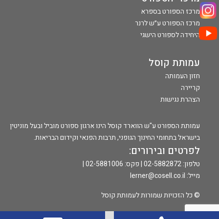
מרכז הספורט בספרא
מרכז הספורט ע״ש לרנר
היחידה לספורט הישגי
עמותת קוסל
חזון העמותה
קריירה
הצהרת נגישות
עמותת הספורט ע"ש הווארד קוסל הינו ארגון ספורט מוביל ובעל מוניטין
בישראל בתחומי החינוך הגופני, תרבות הפנאי וקידום הבריאות.
לפרטים ובירורים:
טלפון:
02-5882872
| פקס: 02-5881006 |
מייל:
lerner@cosell.co.il
© כל הזכויות שמורות לעמותת קוסל