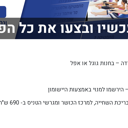
כשיו ובצעו את כל הפ
רדה – בחנות גוגל או אפל
– הירשמו למנוי באמצעות היישומון
כז הכושר ומגרשי הטניס ב- 690 ש"ח בלבד! (למשלמי אגודה ורווחה).