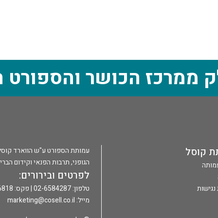
ק ממרכז הכושר והספורט ה
ת קוסל
עמותת הספורט ע"ש הווארד קוסל הי
הגופני, תרבות הפנאי וקידום הברי
עמותה
לפרטים ובירורים:
נגישות
טלפון: 02-6584287 | פקס: 02-6586818 |
מייל:
marketing@cosell.co.il