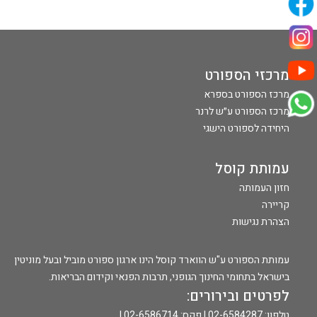
מרכזי הספורט
מרכז הספורט בספרא
מרכז הספורט ע״ש לרנר
היחידה לספורט הישגי
עמותת קוסל
חזון העמותה
קריירה
הצהרת נגישות
עמותת הספורט ע"ש הווארד קוסל הינו ארגון ספורט מוביל ובעל מוניטין
בישראל בתחומי החינוך הגופני, תרבות הפנאי וקידום הבריאות.
לפרטים ובירורים:
טלפון: 02-6584287 | פקס: 02-6586714 |