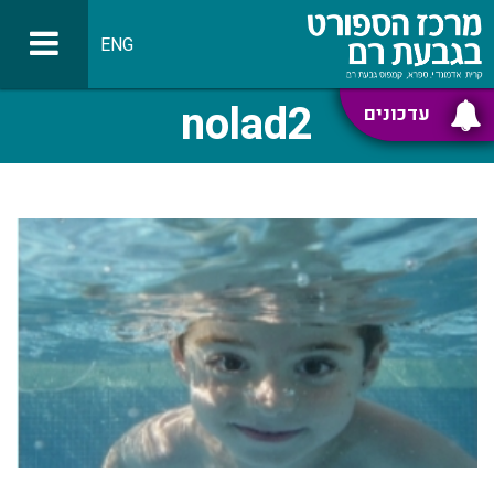
ENG
nolad2
עדכונים