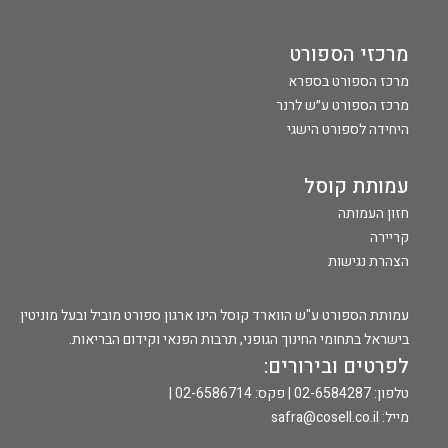
מרכזי הספורט
מרכז הספורט בספרא
מרכז הספורט ע״ש לרנר
היחידה לספורט הישגי
עמותת קוסל
חזון העמותה
קריירה
הצהרת נגישות
עמותת הספורט ע"ש הווארד קוסל הינו ארגון ספורט מוביל ובעל מוניטין
בישראל בתחומי החינוך הגופני, תרבות הפנאי וקידום הבריאות.
לפרטים ובירורים:
טלפון: 02-6584287 | פקס: 02-6586714 |
מייל:
safra@cosell.co.il