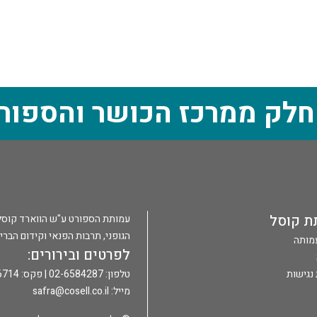
חלק ממרכז הכושר והספור
ת קוסל
עמותת הספורט ע"ש הווארד קוסל הי
הגופני, תרבות הפנאי וקידום הברי
עמותה
לפרטים ובירורים:
נגישות
טלפון: 02-6584287 | פקס: 02-6586714 |
מייל:
safra@cosell.co.il