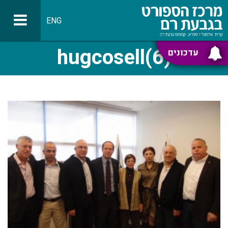
ENG
hugcosell(6)
עדכונים