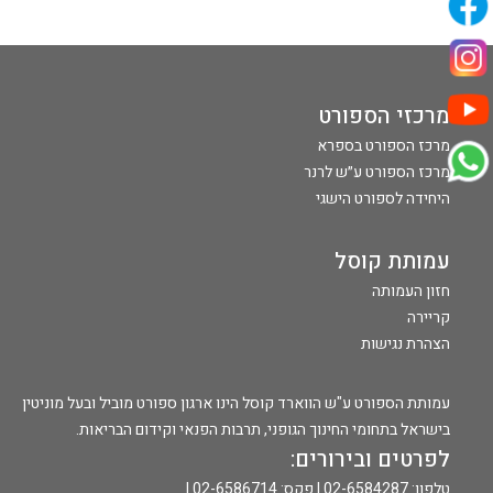
מרכזי הספורט
מרכז הספורט בספרא
מרכז הספורט ע״ש לרנר
היחידה לספורט הישגי
עמותת קוסל
חזון העמותה
קריירה
הצהרת נגישות
עמותת הספורט ע"ש הווארד קוסל הינו ארגון ספורט מוביל ובעל מוניטין
בישראל בתחומי החינוך הגופני, תרבות הפנאי וקידום הבריאות.
לפרטים ובירורים:
טלפון: 02-6584287 | פקס: 02-6586714 |