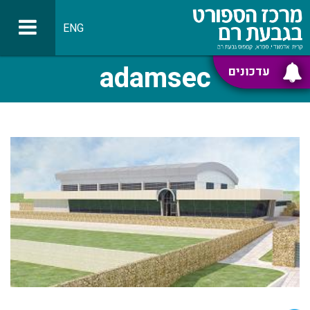
ENG
adamsec
עדכונים