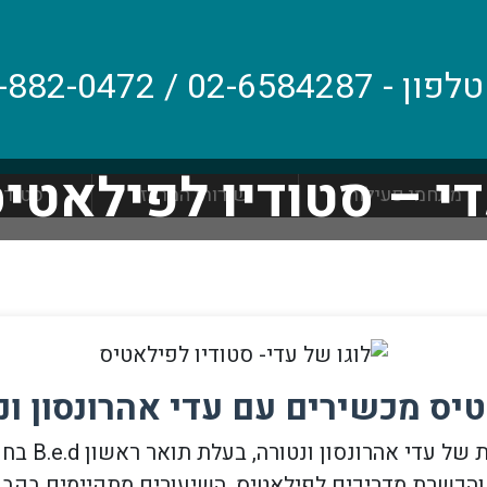
טלפון - 02-6584287 / 054-882-0472 WhatsApp
י – סטודיו לפילאטי
מתחמי פעילות
שירותי המרכז
סטודיו
יס מכשירים עם עדי אהרונסון ונ
בהדרכתה המקצוע
הכשרת מדריכים לפילאטיס. השיעורים מתקיימים בקבוצ