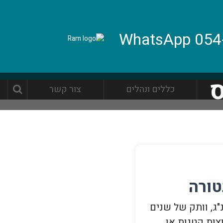
ס
כללים ונהלים
צור קשר
טורה
ית של עדי אהרונסון ונטורה, בעלת תואר ראשון B.e.d בחנ"ג, וותק של שנים
ות קטנות או