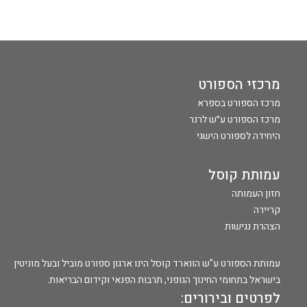
מרכזי הספורט
מרכז הספורט בספרא
מרכז הספורט ע״ש לרנר
היחידה לספורט הישגי
עמותת קוסל
חזון העמותה
קריירה
הצהרת נגישות
עמותת הספורט ע"ש הווארד קוסל הינו ארגון ספורט מוביל ובעל מוניטין
בישראל בתחומי החינוך הגופני, תרבות הפנאי וקידום הבריאות.
לפרטים ובירורים: