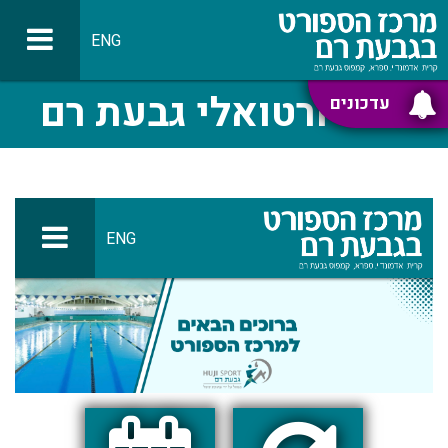
ENG
סיור ורטואלי גבעת רם
עדכונים