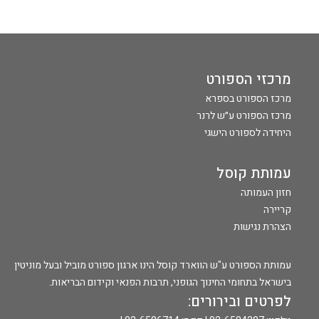
מרכזי הספורט
מרכז הספורט בספרא
מרכז הספורט ע״ש לרנר
היחידה לספורט הישגי
עמותת קוסל
חזון העמותה
קריירה
הצהרת נגישות
עמותת הספורט ע"ש הווארד קוסל הינו ארגון ספורט מוביל ובעל מוניטין
בישראל בתחומי החינוך הגופני, תרבות הפנאי וקידום הבריאות.
לפרטים ובירורים: