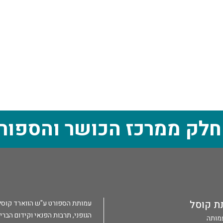
חלק ממרכז הכושר והספור
ת קוסל
עמותת הספורט ע"ש הווארד קוסל הי
הגופני, תרבות הפנאי וקידום הברי
עמותה