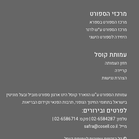
מרכזי הספורט
מרכז הספורט בספרא
מרכז הספורט ע״ש לרנר
היחידה לספורט הישגי
עמותת קוסל
חזון העמותה
קריירה
הצהרת נגישות
עמותת הספורט ע"ש הווארד קוסל הינו ארגון ספורט מוביל ובעל מוניטין
בישראל בתחומי החינוך הגופני, תרבות הפנאי וקידום הבריאות.
לפרטים ובירורים:
טלפון: 02-6584287 | פקס: 02-6586714 |
מייל:
safra@cosell.co.il
© כל הזכויות שמורות לעמותת קוסל