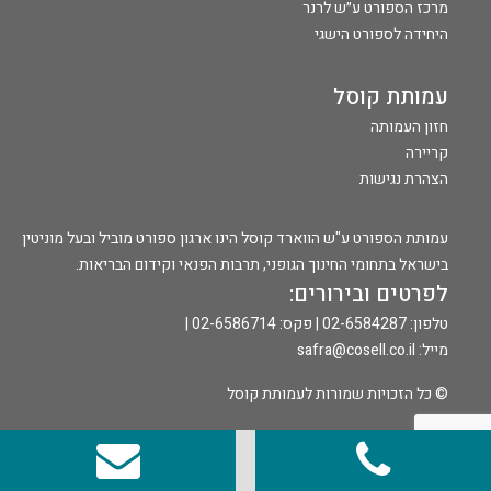
מרכז הספורט ע״ש לרנר
היחידה לספורט הישגי
עמותת קוסל
חזון העמותה
קריירה
הצהרת נגישות
עמותת הספורט ע"ש הווארד קוסל הינו ארגון ספורט מוביל ובעל מוניטין
בישראל בתחומי החינוך הגופני, תרבות הפנאי וקידום הבריאות.
לפרטים ובירורים:
טלפון: 02-6584287 | פקס: 02-6586714 |
מייל:
safra@cosell.co.il
© כל הזכויות שמורות לעמותת קוסל