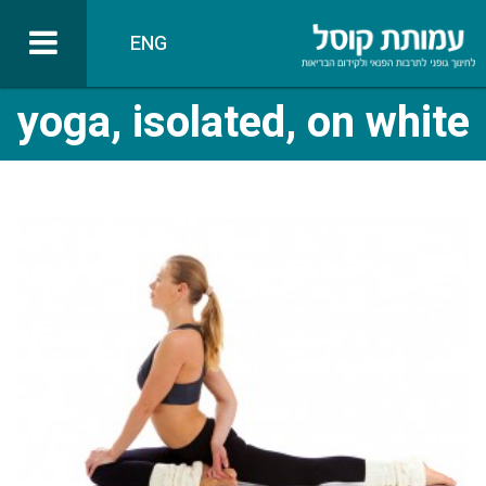
ENG
yoga, isolated, on white