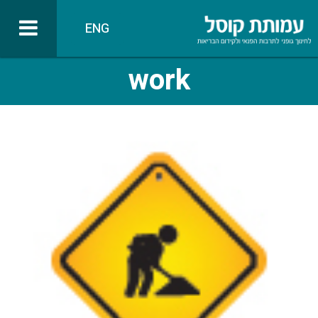
ENG
work