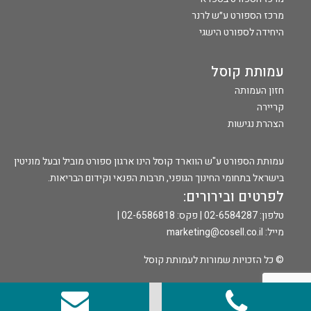
מרכז הספורט ע״ש לרנר
היחידה לספורט הישגי
עמותת קוסל
חזון העמותה
קריירה
הצהרת נגישות
עמותת הספורט ע"ש הווארד קוסל הינו ארגון ספורט מוביל ובעל מוניטין
בישראל בתחומי החינוך הגופני, תרבות הפנאי וקידום הבריאות.
לפרטים ובירורים:
טלפון: 02-6584287 | פקס: 02-6586818 |
מייל:
marketing@cosell.co.il
© כל הזכויות שמורות לעמותת קוסל