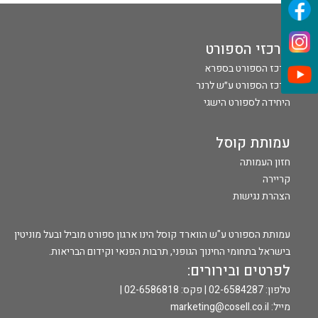
מרכזי הספורט
מרכז הספורט בספרא
מרכז הספורט ע״ש לרנר
היחידה לספורט הישגי
עמותת קוסל
חזון העמותה
קריירה
הצהרת נגישות
עמותת הספורט ע"ש הווארד קוסל הינו ארגון ספורט מוביל ובעל מוניטין
בישראל בתחומי החינוך הגופני, תרבות הפנאי וקידום הבריאות.
לפרטים ובירורים:
טלפון: 02-6584287 | פקס: 02-6586818 |
מייל:
marketing@cosell.co.il