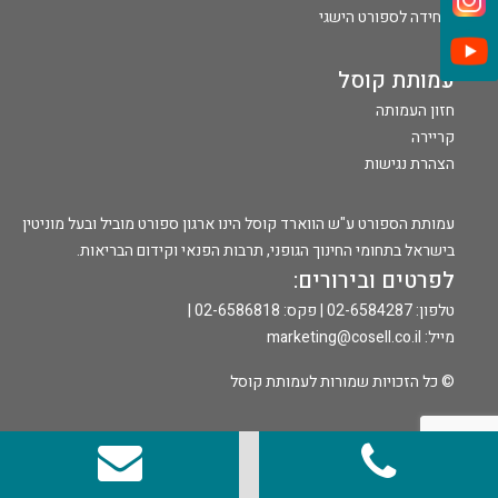
היחידה לספורט הישגי
עמותת קוסל
חזון העמותה
קריירה
הצהרת נגישות
עמותת הספורט ע"ש הווארד קוסל הינו ארגון ספורט מוביל ובעל מוניטין
בישראל בתחומי החינוך הגופני, תרבות הפנאי וקידום הבריאות.
לפרטים ובירורים:
טלפון: 02-6584287 | פקס: 02-6586818 |
מייל:
marketing@cosell.co.il
© כל הזכויות שמורות לעמותת קוסל