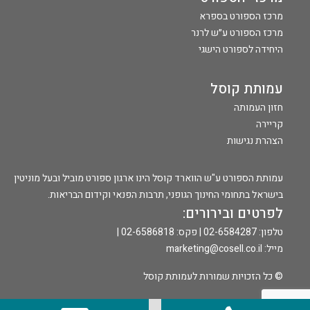
מרכז הספורט בספרא
מרכז הספורט ע״ש לרנר
היחידה לספורט הישגי
עמותת קוסל
חזון העמותה
קריירה
הצהרת נגישות
עמותת הספורט ע"ש הווארד קוסל הינו ארגון ספורט מוביל ובעל מוניטין
בישראל בתחומי החינוך הגופני, תרבות הפנאי וקידום הבריאות.
לפרטים ובירורים:
טלפון: 02-6584287 | פקס: 02-6586818 |
מייל:
marketing@cosell.co.il
© כל הזכויות שמורות לעמותת קוסל