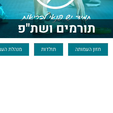
תורמים ושת"פ
חזון העמותה
תולדות
מנהלת העמ