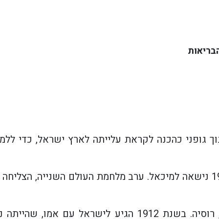
בריאות
ינוך גופני כהכנה לקראת עלייתה לארץ ישראל, כדי ל
בשנת 1934 עלתה ארצה בגפה ובשנת 1936 נישאה למיכאל. ערב מלחמת העולם 
מיכאל מוחריק נולד בשנת 1905 באודסה, רוסיה. בשנת 1912 