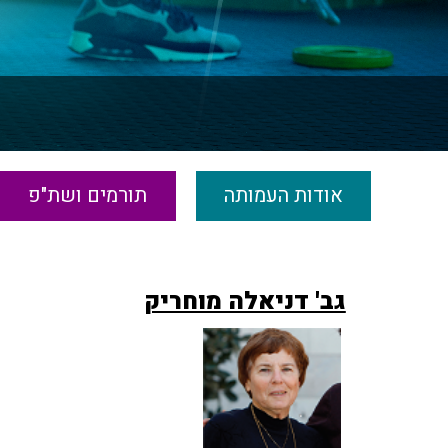
אודות העמותה
תורמים ושת"פ
גב' דניאלה מוחריק