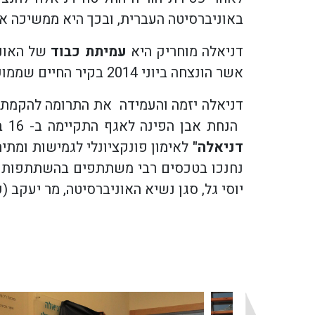
באוניברסיטה העברית, ובכך היא ממשיכה את
דניאלה מוחריק היא
עמיתת כבוד
אשר הונצחה ביוני 2014 בקיר החיים שממוקם בהר- הצופים.
דניאלה יזמה והעמידה את התרומה להקמת
הנחת אבן הפינה לאגף התקיימה ב- 16 בינואר 2014 . האגף נחנך ב- 23 באוקטובר 2017. בהשלמה לאגף זה, דניאלה תרמה את
דניאלה"
לאימון פונקציונלי לגמישות ומתי
נחנכו בטכסים רבי משתתפים בהשתתפות פרו
יוסי גל, סגן נשיא האוניברסיטה, מר יעקב (ק