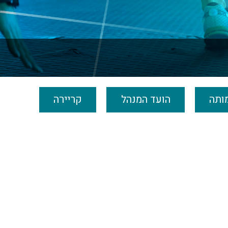
ותה
הועד המנהל
קריירה