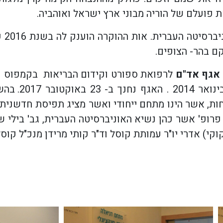
 פועלם של הוריה מבוני ארץ ישראל ואוהביה.
של 
אגף אד"ם
לרפואת ספורט וקידום הבריאות בקמפוס ע"
חות, אשר הינו מתחם ייחודי ואשר מציג תפיסת חדשנית
פ' אשר כהן נשיא האוניברסיטה העברית, גב' בילי שפ
וקי) אדרי יו"ר עמותת קוסל וד"ר קותי מרידן מנכ"ל קוסל