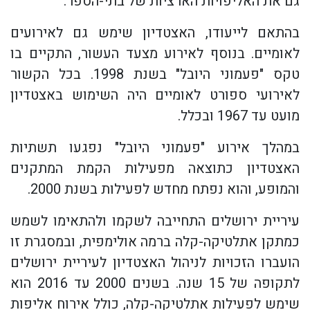
גם את האליפויות הארציות של בתי-הספר.
בהתאם לייעודו, האצטדיון שימש גם לאירועים
לאומיים. בנוסף לאירוע מצעד העשור, התקיים בו
טקס "פעמוני היובל" בשנת 1998. בכל הקשור
לאירועי ספורט לאומיים היה השימוש באצטדיון
מועט עד 1967 ובכלל.
במהלך אירוע "פעמוני היובל" נפגעו תשתיות
האצטדיון כתוצאה מפעילות הקמת המתקנים
והמופע, והוא נפתח מחדש לפעילות בשנת 2000.
עיריית ירושלים התחייבה לשקמו ולהתאימו לשמש
כמתקן אתלטיקה-קלה ברמה אולימפית, ובמסגרת זו
הועברו הזכויות לניהול האצטדיון לעיריית ירושלים
לתקופה של 15 שנה. בשנים 2000 עד 2016 הוא
שימש לפעילות אתלטיקה-קלה, כולל אירוח אליפות