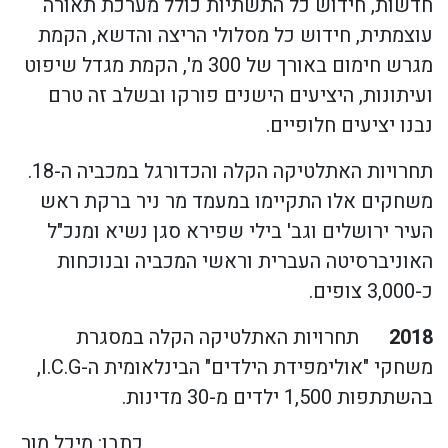
חדשות, חידוש כל התשתיות כולל מערכת תאורה
עוצמתית, חידוש כל מסלולי הריצה והדשא, הקמת
מגרש חימום באורך של 300 מ', הקמת מגדל שיפוט
ועיתונות, היציעים הישנים פורקו ובשלב זה טרם
נבנו יציעים חלופיים.
תחרויות האתלטיקה הקלה והכדורגל במכביה ה-18.
משחקים אלו התקיימו במעמד מר ניר ברקת ראש
העיר ירושלים וגב' בילי שפירא סגן נשיא ומנכ"ל
האוניברסיטה העברית וראשי המכביה ובנוכחות
כ-3,000 צופים.
2018
תחרויות האתלטיקה הקלה במסגרת
משחקי "אולימפידת הילדים" הבינלאומית ה-I.C.G,
בהשתתפות 1,500 ילדים מ-30 מדינות.
כתבו: מיכל מור,