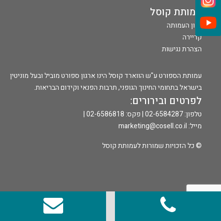
עמותת קוסל
חזון העמותה
קריירה
הצהרת נגישות
עמותת הספורט ע"ש הווארד קוסל הינו ארגון ספורט מוביל ובעל מוניטין
בישראל בתחומי החינוך הגופני, תרבות הפנאי וקידום הבריאות.
לפרטים ובירורים:
טלפון: 02-6584287 | פקס: 02-6586818 |
מייל:
marketing@cosell.co.il
© כל הזכויות שמורות לעמותת קוסל