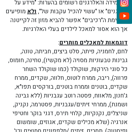
** במידה והאלרגנים רשומים בהערות: "מידע על
אלרגנים" או "עשוי להכיל עקבות של",
ולא
מופיעים
ברשימת ה"רכיבים" אפשר להביא מזון זה לקייטנה
אך הוא אסור למאכל לילדים בעלי האלרגיות.
דוגמאות למאכלים מותרים
:
לחם, לחמניה, פיתה, סלט ביצים, חביתה, טונה,
גבינות טבעוניות מסויה (לא מקשיו), טחינה, חומוס,
כל סוגי הירקות, שוקולד (כמו שוקולד השחר
פרווה), ריבה, ממרח לוטוס, חלווה, שקדים, ממרח
שקדים, בוטנים וממרח בוטנים, בורקסים תפו"א,
ג'חנון, מלאווח, פסטה רוטב עגבניות (ללא גבינה
ושמנת), ממרחי זיתים/עגבניות, פסטרמה, נקניק,
שניצלים, נקנקיות, קלחי תירס, דגני בוקר וחטיפי
אנרגיה (שלא מכילים שקדים, אגוזים, שומשום
ופיסטוק), תמרים, זיתים /מלפפונים חמוצים וכו'.