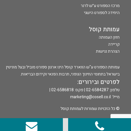
מרכז הספורט ע״ש לרנר
היחידה לספורט הישגי
עמותת קוסל
חזון העמותה
קריירה
הצהרת נגישות
עמותת הספורט ע"ש הווארד קוסל הינו ארגון ספורט מוביל ובעל מוניטין
בישראל בתחומי החינוך הגופני, תרבות הפנאי וקידום הבריאות.
לפרטים ובירורים:
טלפון: 02-6584287 | פקס: 02-6586818 |
מייל:
marketing@cosell.co.il
© כל הזכויות שמורות לעמותת קוסל