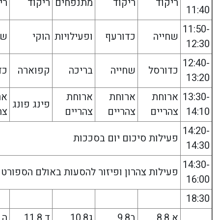
ריקוד
ריקוד
מתנפחים
ריקוד
רי
11:40
11:50-
שחייה
כדורעף
ופעילויות
הוקי
שח
12:30
12:40-
כדורסל
שחייה
בריכה
קפוארה
כד
13:20
13:30-
ארוחת
ארוחת
ארוחת
אר
פינג פונג
14:10
צהריים
צהריים
צהריים
צה
14:20-
פעילות סיכום יום בסככות
14:30
14:30-
פעילות צהרון ופיזור להסעות באולם הספורט
16:00
18:30
א 8.8
ב9.8
ג10.8
ד 11.8
ה 12.8