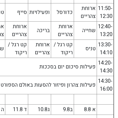
11:50-
ארוחת
כדורסל
ופעילויות
סייף
טנ
12:30
צהריים
12:40-
ארוחת
ארוחת
אר
שחייה
בריכה
13:20
צהריים
צהריים
צה
13:30-
קט רגל /
ארוחת
קט רגל /
טניס
שח
14:10
ריקוד
צהריים
ריקוד
14:20-
פעילות סיכום יום בסככות
14:30
14:30-
פעילות צהרון ופיזור להסעות באולם הספורט
16:00
א 8.8
ב9.8
ג10.8
ד 11.8
ה 12.8