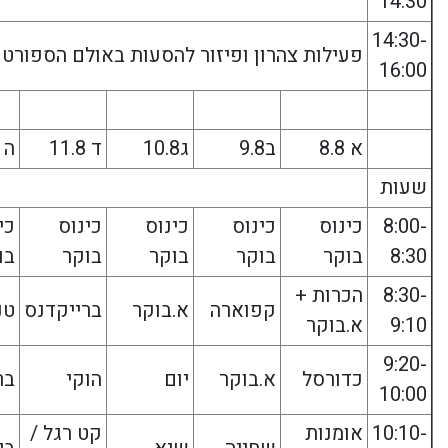
14:30
14:30-
פעילות צהרון ופיזור להסעות באולם הספורט
16:00
א 8.8
ב9.8
ג10.8
ד 11.8
ה 12.8
שעות
8:00-
כינוס
כינוס
כינוס
כינוס
כי
8:30
בוקר
בוקר
בוקר
בוקר
בו
8:30-
הכרות +
קפוארה
א.בוקר
ברייקדנס
טנ
9:10
א.בוקר
9:20-
כדורסל
א.בוקר
יום
הוקי
בר
10:00
10:10-
אומנות
קט רגל /