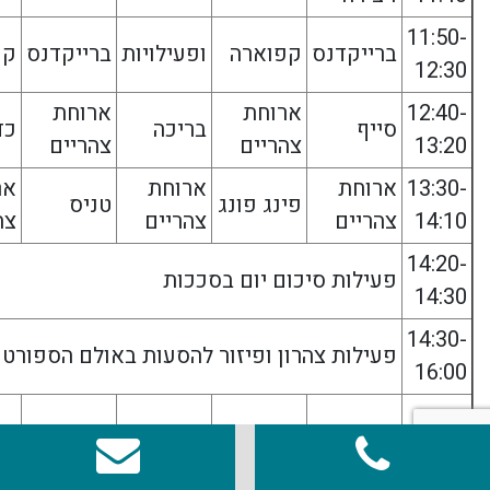
11:50-
ברייקדנס
קפוארה
ופעילויות
ברייקדנס
קפ
12:30
12:40-
ארוחת
ארוחת
סייף
בריכה
כד
13:20
צהריים
צהריים
13:30-
ארוחת
ארוחת
אר
פינג פונג
טניס
14:10
צהריים
צהריים
צה
14:20-
פעילות סיכום יום בסככות
14:30
14:30-
פעילות צהרון ופיזור להסעות באולם הספורט
16:00
א 8.8
ב9.8
ג10.8
ד 11.8
ה 12.8