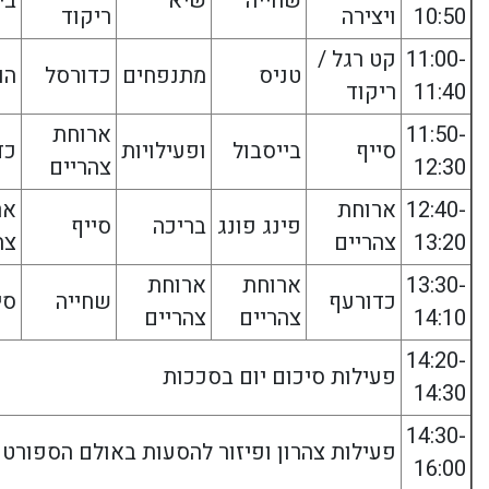
שחייה
שיא
בי
10:50
ויצירה
ריקוד
11:00-
קט רגל /
טניס
מתנפחים
כדורסל
הו
11:40
ריקוד
11:50-
ארוחת
סייף
בייסבול
ופעילויות
כד
12:30
צהריים
12:40-
ארוחת
אר
פינג פונג
בריכה
סייף
13:20
צהריים
צה
13:30-
ארוחת
ארוחת
כדורעף
שחייה
סי
14:10
צהריים
צהריים
14:20-
פעילות סיכום יום בסככות
14:30
14:30-
פעילות צהרון ופיזור להסעות באולם הספורט
16:00