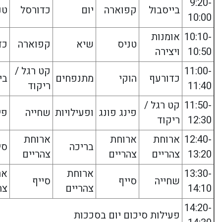
9:20-
בייסבול
קפוארה
יום
כדורסל
טנ
10:00
10:10-
אומנות
טניס
שיא
קפוארה
כד
10:50
ויצירה
11:00-
קט רגל /
כדורעף
הוקי
מתנפחים
בי
11:40
ריקוד
11:50-
קט רגל /
פינג פונג
ופעילויות
שחייה
פי
12:30
ריקוד
12:40-
ארוחת
ארוחת
ארוחת
בריכה
סי
13:20
צהריים
צהריים
צהריים
13:30-
ארוחת
אר
שחייה
סייף
סייף
14:10
צהריים
צה
14:20-
פעילות סיכום יום בסככות