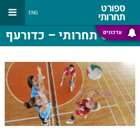
ENG
ספורט תחרותי – כדורעף
עדכונים