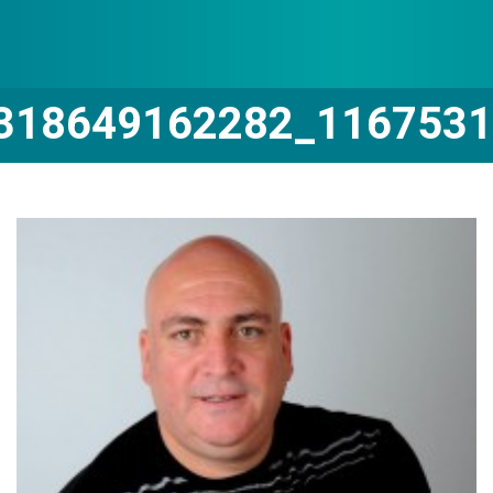
1167531_675318649162282_953350904_o