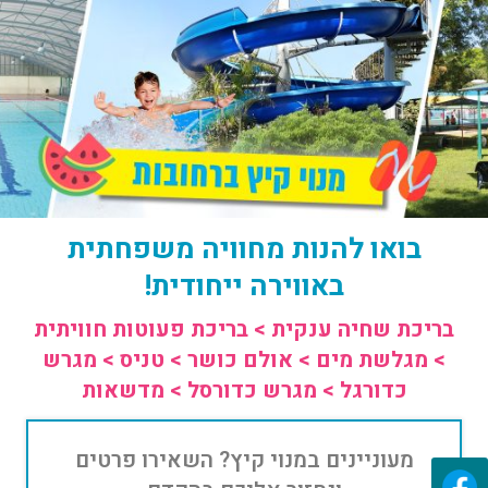
בואו להנות מחוויה משפחתית
באווירה ייחודית!
בריכת שחיה ענקית > בריכת פעוטות חוויתית
> מגלשת מים > אולם כושר > טניס > מגרש
כדורגל > מגרש כדורסל > מדשאות
מעוניינים במנוי קיץ? השאירו פרטים