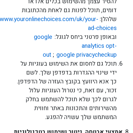
להסיר עצמך מהשימוש בכלים אלו או
דומים, תוכל לפנות גם לאחת מהכתובות
שלהלן:
//www.youronlinechoices.com/uk/your-
ad-choices
ובאופן פרטני ביחס לגוגל:
google
analytics opt-
out
;
google privacycheckup
תוכל גם לחסום את השימוש בעוגיות על
ידי שינוי ההגדרות בדפדפן שלך. לשם
כך אנא היוועץ בקובץ העזרה של הדפדפן.
זכור, עם זאת, כי נטרול העוגיות עלול
לגרום לכך שלא תוכל להשתמש בחלק
מהשירותים והתכונות באתר וחווית
המשתמש שלך עשויה להפגע.
אמצעי אבטחה, ניטור ושימוש בטכנולוגיות