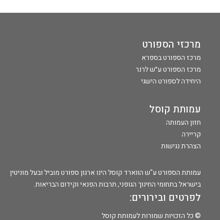
מרכזי הספורט
מרכז הספורט בספרא
מרכז הספורט ע״ש לרנר
היחידה לספורט הישגי
עמותת קוסל
חזון העמותה
קריירה
הצהרת נגישות
עמותת הספורט ע"ש הווארד קוסל הינו ארגון ספורט מוביל ובעל מוניטין
בישראל בתחומי החינוך הגופני, תרבות הפנאי וקידום הבריאות.
לפרטים ובירורים:
© כל הזכויות שמורות לעמותת קוסל