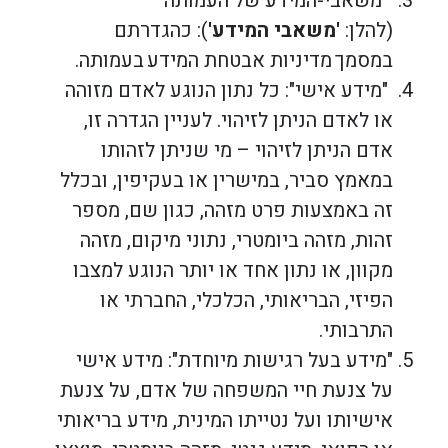
"משאבי-המידע של העמותה"
(להלן:
'משאבי המידע'
): כהגדרתם
במסמך
מדיניות אבטחת המידע
בעמותה.
"מידע אישי": כל נתון הנוגע לאדם מזוהה
או לאדם הניתן לזיהוי. לעניין הגדרה זו,
אדם הניתן לזיהוי – מי שניתן לזהותו
במאמץ סביר, במישרין או בעקיפין, ובכלל
זה באמצעות פרט מזהה, כגון שם, מספר
זהות, מזהה ביומטרי, נתוני מיקום, מזהה
מקוון, או נתון אחד או יותר הנוגע למצבו
הפיזי, הבריאותי, הכלכלי, החברתי או
התרבותי.
"מידע בעל רגישות מיוחדת": מידע אישי
על צנעת חיי המשפחה של אדם, על צנעת
אישיותו ועל נטייתו המינית, מידע בריאותי