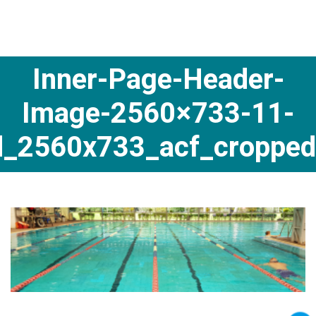
Inner-Page-Header-
Image-2560×733-11-
d_2560x733_acf_cropped