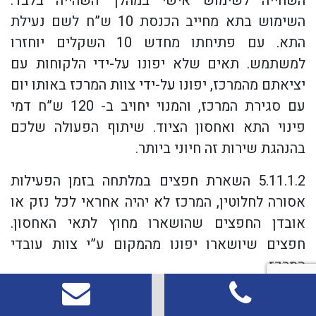
השחייה לשימוש אישי במהלך השהייה בלבד.
השימוש בתא מחייב הכנסת 10 ש”ח לשם נעילת
התא. עם פתיחתו מחדש 10 השקלים יוחזרו
למשתמש. תאים שלא יפונו על-ידי הלקוחות עם
יציאתם מהמרכז, יפונו על-ידי צוות המרכז באותו יום
עם סגירת המרכז, והמנוי יחויב ב- 120 ש”ח דמי
פינוי התא ואחסון הציוד. שיתוף הפעולה שלכם
בהנהגת שירות זה חיוני ביותר.
5.11.1.2 השארת חפצים במלתחה בזמן הפעילות
אסורה לחלוטין, המרכז לא יהיה אחראי לכל נזק או
אובדן החפצים שהושארו מחוץ לתאי האחסון.
חפצים שיושארו יפונו מהמקום ע”י צוות עובדי
המרכז.
5.11.1.3 ארונות תלייה – לרשות המנויים עומדים