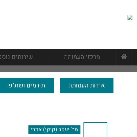
מרכזי העמותה
שירותים נוספ
אודות העמותה
תורמים ושת"פ
מר' יעקב (קוקי) אדרי