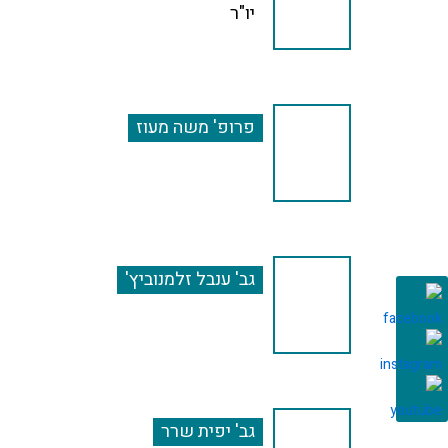
יו"ר
פרופ' משה מעוז
גב' ענבל זלמנוביץ'
גב' יפית שרר