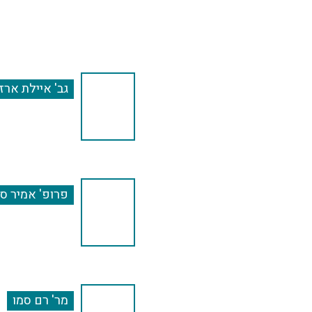
גב' איילת ארז
פרופ' אמיר ס
מר' רם סמו