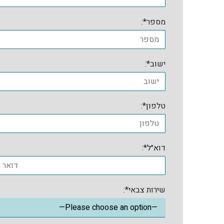
מספר*:
ישוב*:
טלפון*:
דוא״ל*:
שירות צבאי*: