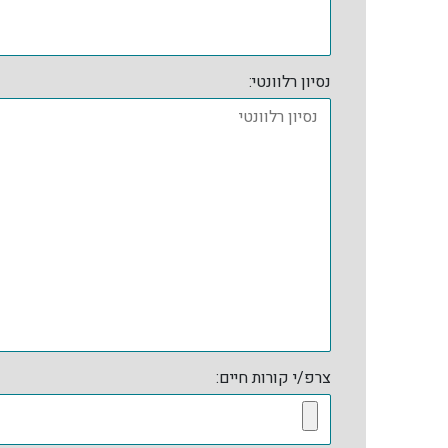
נסיון רלוונטי:
צרפ/י קורות חיים: